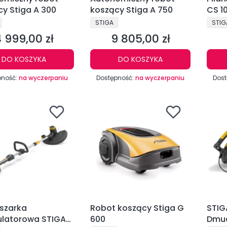
y Stiga A 300
koszący Stiga A 750
CS 1
CENT
PRODUCENT
PRO
STIGA
STIG
 999,00 zł
9 805,00 zł
ena
Cena
DO KOSZYKA
DO KOSZYKA
pność:
na wyczerpaniu
Dostępność:
na wyczerpaniu
Dost
szarka
Robot koszący Stiga G
STIG
latorowa STIGA
600
Dmu