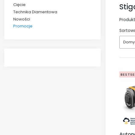
Stig
Cięcie
Technika Diamentowa
Nowości
Produk
Promocje
List
Sortowa
Koniec menu
Domy
BESTSE
Auton