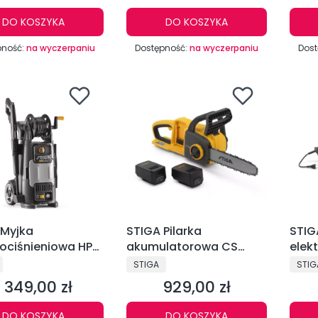
DO KOSZYKA
DO KOSZYKA
pność:
na wyczerpaniu
Dostępność:
na wyczerpaniu
Dost
 Myjka
STIGA Pilarka
STIG
ociśnieniowa HPS
akumulatorowa CS
300e zestaw
CENT
PRODUCENT
PRO
STIGA
STIG
1 349,00 zł
929,00 zł
Cena
Cena
DO KOSZYKA
DO KOSZYKA