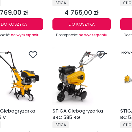
0e 48 V 30 cm
BL 13
CENT
PRODUCENT
PRO
STIGA
STIG
rozdr
769,00 zł
4 765,00 zł
Cena
Cena
DO KOSZYKA
DO KOSZYKA
pność:
na wyczerpaniu
Dostępność:
na wyczerpaniu
Dost
NOW
 Glebogryzarka
STIGA Glebogryzarka
STIG
6 V
SRC 585 RG
BC 5
CENT
PRODUCENT
PRO
STIGA
STIG