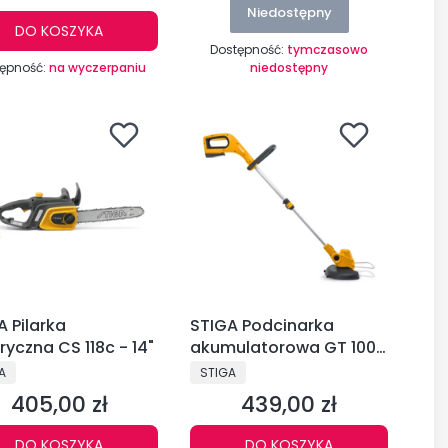
Niedostępny
DO KOSZYKA
Dostępność:
tymczasowo
ępność:
na wyczerpaniu
niedostępny
A Pilarka
STIGA Podcinarka
elektryczna CS 118c - 14"
akumulatorowa GT 100e
2Ah
DUCENT
PRODUCENT
A
STIGA
405,00 zł
439,00 zł
Cena
Cena
DO KOSZYKA
DO KOSZYKA