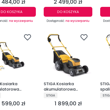
1 484,00 zł
2 499,00 zł
Cena
Cena
DO KOSZYKA
DO KOSZYKA
pność:
na wyczerpaniu
Dostępność:
na wyczerpaniu
Dost
 Kosiarka
STIGA Kosiarka
STIG
latorowa
akumulatorowa
spal
tor 48 S AE 5Ah
Collector 548 AE 4Ah
CENT
PRODUCENT
PRO
STIGA
STIG
l
1 599,00 zł
1 899,00 zł
Cena
Cena