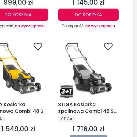
999,00 zł
1 145,00 zł
Cena
Cena
DO KOSZYKA
DO KOSZYKA
ępność:
na wyczerpaniu
Dostępność:
na wyczerpaniu
A Kosiarka
STIGA Kosiarka
inowa Combi 48 S
spalinowa Combi 48 SQ
ST 140
DUCENT
PRODUCENT
A
STIGA
1 549,00 zł
1 716,00 zł
Cena
Cena