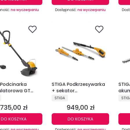
pność:
na wyczerpaniu
Dostępność:
na wyczerpaniu
Dost
 Podcinarka
STIGA Podkrzesywarka
STIG
latorowa GT
+ sekator
akum
zestaw
akumulatorowy na
2.0 
CENT
PRODUCENT
PRO
STIGA
STIG
wysięgniku MT 100e 4.0
735,00 zł
949,00 zł
Cena
Cena
Ah
DO KOSZYKA
DO KOSZYKA
pność:
na wyczerpaniu
Dostępność:
na wyczerpaniu
Dost