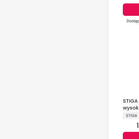
Dostę
STIGA
wysok
345 R
PRODU
STIGA