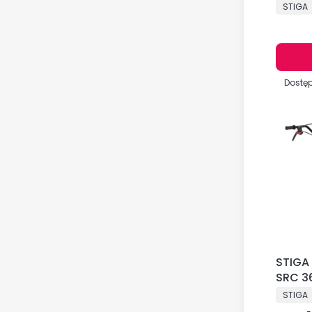
GT 50
PRODU
STIGA
Dostę
STIGA
SRC 3
PRODU
STIGA