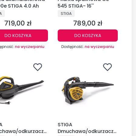
00e STIGA 4.0 Ah
545 STIGA- 16''
DUCENT
PRODUCENT
A
STIGA
719,00 zł
789,00 zł
Cena
Cena
DO KOSZYKA
DO KOSZYKA
ępność:
na wyczerpaniu
Dostępność:
na wyczerpaniu
A
STIGA
chawa/odkurzacz
Dmuchawa/odkurzacz