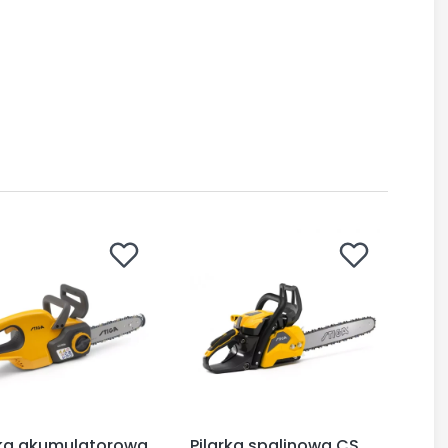
rka akumulatorowa
Pilarka spalinowa CS