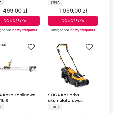
0c V z funkcją
spalinowa BL 530 V
DUCENT
PRODUCENT
A
STIGA
abniania liści
499,00 zł
1 099,00 zł
Cena
Cena
DO KOSZYKA
DO KOSZYKA
ępność:
na wyczerpaniu
Dostępność:
na wyczerpaniu
OŚĆ
A Kosa spalinowa
STIGA Kosiarka
45 B
akumulatorowa
Collector 136e
DUCENT
PRODUCENT
A
STIGA