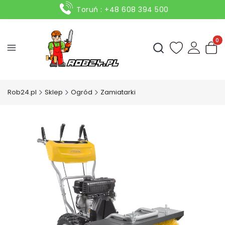
Toruń : +48 608 394 500
Produ
Otwórz wyszukiwark
Rob24.pl
Sklep
Ogród
Zamiatarki