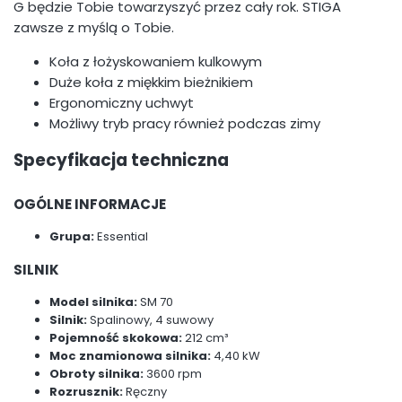
G będzie Tobie towarzyszyć przez cały rok. STIGA
zawsze z myślą o Tobie.
Koła z łożyskowaniem kulkowym
Duże koła z miękkim bieżnikiem
Ergonomiczny uchwyt
Możliwy tryb pracy również podczas zimy
Specyfikacja techniczna
OGÓLNE INFORMACJE
Grupa:
Essential
SILNIK
Model silnika:
SM 70
Silnik:
Spalinowy, 4 suwowy
Pojemność skokowa:
212 cm³
Moc znamionowa silnika:
4,40 kW
Obroty silnika:
3600 rpm
Rozrusznik:
Ręczny