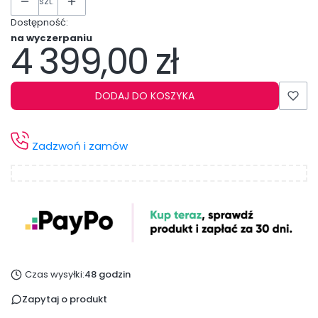
szt.
Dostępność:
na wyczerpaniu
4 399,00 zł
Cena
DODAJ DO KOSZYKA
Zadzwoń i zamów
Czas wysyłki:
48 godzin
Zapytaj o produkt