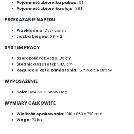
Pojemność zbiornika paliwa:
3 L
Pojemność zbiornika oleju:
0,6 L
PRZEKAZANIE NAPĘDU
Przekładnia:
Dysk cierny
Liczba biegów:
6 P + 2 T
SYSTEM PRACY
Szerokość robocza:
80 cm
Średnica szczotki:
34,5 cm
Regulacja kąta zamiatania:
15 ° w obie strony
WYPOSAŻENIE
Koła:
14x4.60-6 Snow Hog
WYMIARY CAŁKOWITE
Wielkość opakowania:
1010 x 850 x 790 mm
Waga:
70 kg