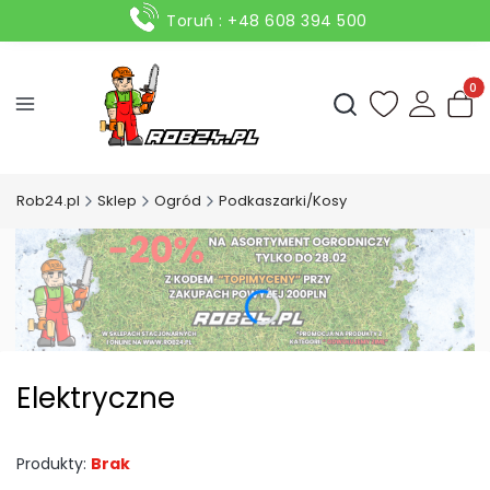
Toruń : +48 608 394 500
Produ
Otwórz wyszukiwark
Rob24.pl
Sklep
Ogród
Podkaszarki/Kosy
Elektryczne
Produkty:
Brak