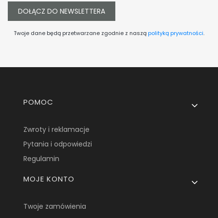
DOŁĄCZ DO NEWSLETTERA
Twoje dane będą przetwarzane zgodnie z naszą
polityką prywatności
.
Linki w stopce
POMOC
Zwroty i reklamacje
Pytania i odpowiedzi
Regulamin
MOJE KONTO
Twoje zamówienia