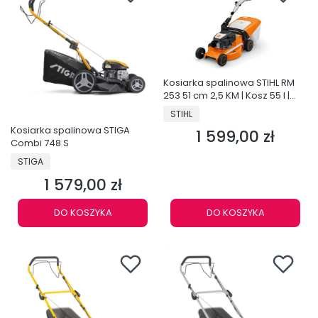
Kosiarka spalinowa STIHL RM
253 51 cm 2,5 KM | Kosz 55 l |
Mulczowanie
PRODUCENT
STIHL
Kosiarka spalinowa STIGA
1 599,00 zł
Cena
Combi 748 S
PRODUCENT
STIGA
1 579,00 zł
Cena
DO KOSZYKA
DO KOSZYKA