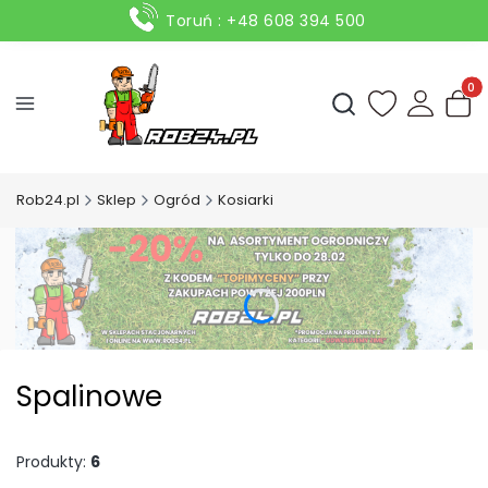
Toruń : +48 608 394 500
Produ
Otwórz wyszukiwark
Rob24.pl
Sklep
Ogród
Kosiarki
Spalinowe
Produkty:
6