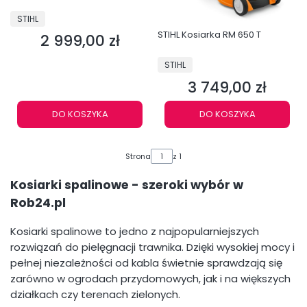
PRODUCENT
STIHL
STIHL Kosiarka RM 650 T
2 999,00 zł
Cena
PRODUCENT
STIHL
3 749,00 zł
Cena
DO KOSZYKA
DO KOSZYKA
Strona
z 1
Kosiarki spalinowe - szeroki wybór w
Rob24.pl
Kosiarki spalinowe to jedno z najpopularniejszych
rozwiązań do pielęgnacji trawnika. Dzięki wysokiej mocy i
pełnej niezależności od kabla świetnie sprawdzają się
zarówno w ogrodach przydomowych, jak i na większych
działkach czy terenach zielonych.