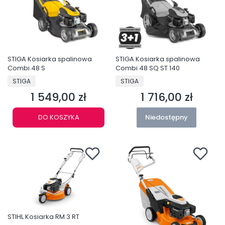
STIGA Kosiarka spalinowa
STIGA Kosiarka spalinowa
Combi 48 S
Combi 48 SQ ST 140
PRODUCENT
PRODUCENT
STIGA
STIGA
1 549,00 zł
1 716,00 zł
Cena
Cena
DO KOSZYKA
Niedostępny
STIHL Kosiarka RM 3 RT