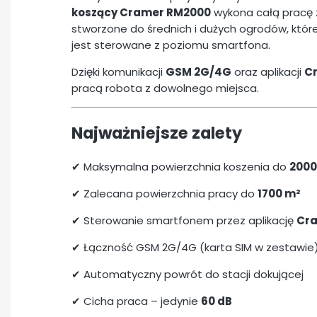
koszący Cramer RM2000
wykona całą pracę 
stworzone do średnich i dużych ogrodów, które 
jest sterowane z poziomu smartfona.
Dzięki komunikacji
GSM 2G/4G
oraz aplikacji
C
pracą robota z dowolnego miejsca.
Najważniejsze zalety
✔ Maksymalna powierzchnia koszenia do
2000
✔ Zalecana powierzchnia pracy do
1700 m²
✔ Sterowanie smartfonem przez aplikację
Cra
✔ Łączność GSM 2G/4G (karta SIM w zestawie
✔ Automatyczny powrót do stacji dokującej
✔ Cicha praca – jedynie
60 dB