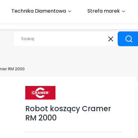
Toruń : +48 608 394 500
Technika Diamentowa
Strefa marek
Wyczyść
Szuk
mer RM 2000
Robot koszący Cramer
RM 2000