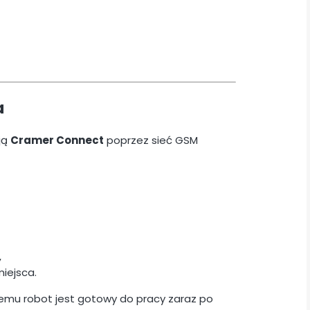
a
ją
Cramer Connect
poprzez sieć GSM
,
iejsca.
zemu robot jest gotowy do pracy zaraz po