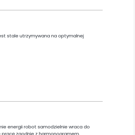
 jest stale utrzymywana na optymalnej
mie energii robot samodzielnie wraca do
uuje pracę zgodnie z harmonogramem.