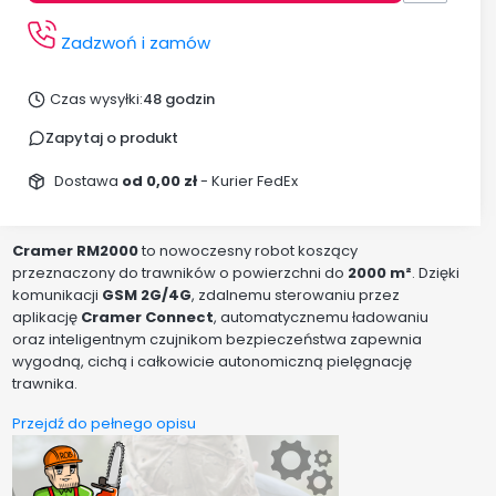
Zadzwoń i zamów
Czas wysyłki:
48 godzin
Zapytaj o produkt
Dostawa
od 0,00 zł
- Kurier FedEx
Cramer RM2000
to nowoczesny robot koszący
przeznaczony do trawników o powierzchni do
2000 m²
. Dzięki
komunikacji
GSM 2G/4G
, zdalnemu sterowaniu przez
aplikację
Cramer Connect
, automatycznemu ładowaniu
oraz inteligentnym czujnikom bezpieczeństwa zapewnia
wygodną, cichą i całkowicie autonomiczną pielęgnację
trawnika.
Przejdź do pełnego opisu