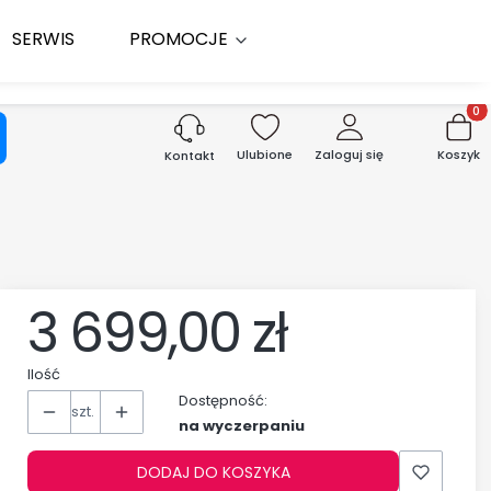
SERWIS
PROMOCJE
Produk
aj
Ulubione
Zaloguj się
Koszyk
Kontakt
3 699,00 zł
Cena
Ilość
Dostępność:
szt.
na wyczerpaniu
DODAJ DO KOSZYKA