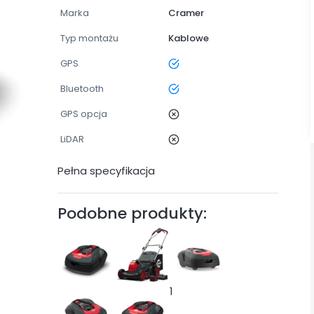
Marka
Cramer
Typ montażu
Kablowe
GPS
tak
Bluetooth
tak
GPS opcja
nie
LiDAR
nie
Pełna specyfikacja
Podobne produkty:
1